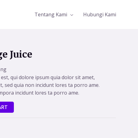
Tentang Kami
Hubungi Kami
e Juice
ing
st, qui dolore ipsum quia dolor sit amet,
it, sed quia non incidunt lores ta porro ame.
pora incidunt lores ta porro ame.
ART