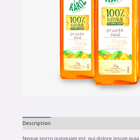
Description
Neque porro quisquam est, qui dolore ipsum quia d