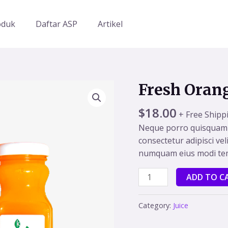
oduk
Daftar ASP
Artikel
Fresh Orang
$
18.00
+ Free Shipp
Neque porro quisquam e
consectetur adipisci vel
numquam eius modi tem
Fresh
ADD TO C
Orange
Juice
Category:
Juice
quantity